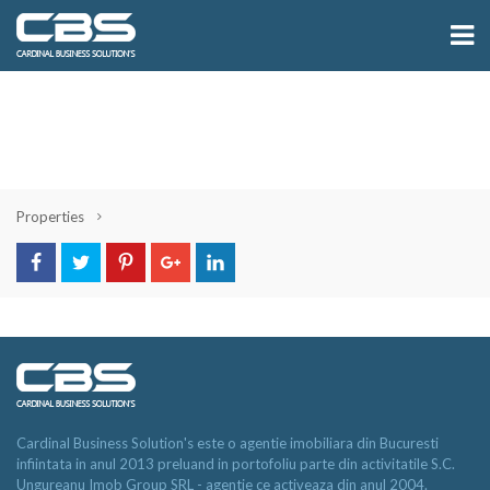
Properties
Cardinal Business Solution's este o agentie imobiliara din Bucuresti
infiintata in anul 2013 preluand in portofoliu parte din activitatile S.C.
Ungureanu Imob Group SRL - agentie ce activeaza din anul 2004.