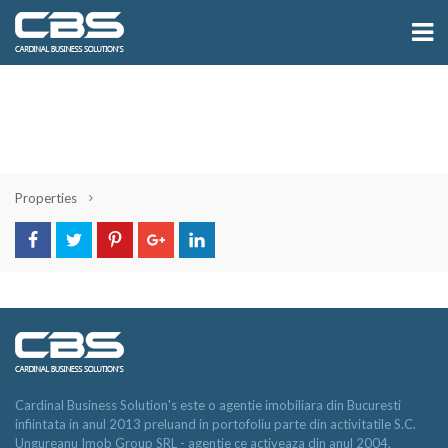
Properties
Cardinal Business Solution's este o agentie imobiliara din Bucuresti
infiintata in anul 2013 preluand in portofoliu parte din activitatile S.C.
Ungureanu Imob Group SRL - agentie ce activeaza din anul 2004.